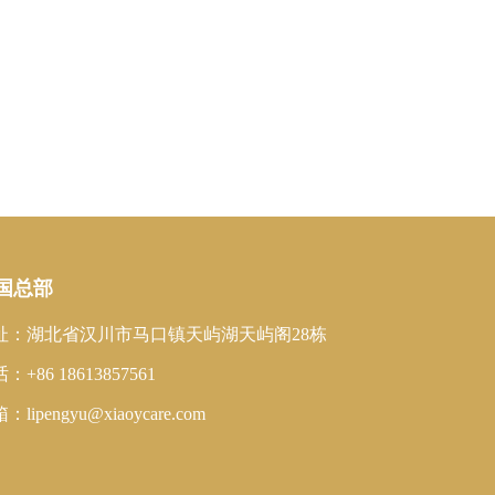
国总部
址：湖北省汉川市马口镇天屿湖天屿阁28栋
：+86 18613857561
：lipengyu@xiaoycare.com